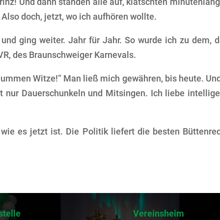
rinz! Und dann standen alle auf, klatschten minutenlan
Also doch, jetzt, wo ich aufhören wollte.
 und ging weiter. Jahr für Jahr. So wurde ich zu dem, 
VR, des Braunschweiger Karnevals.
 dummen Witze!“ Man ließ mich gewähren, bis heute. Und
ht nur Dauerschunkeln und Mitsingen. Ich liebe intellig
ie es jetzt ist. Die Politik liefert die besten Büttenre
stelle
Vereinsheim