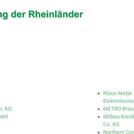
Klaus Metje 
Elektrotechn
o. KG
METRO Brau
mbH
Milkau Kond
Co. KG
Northern Con