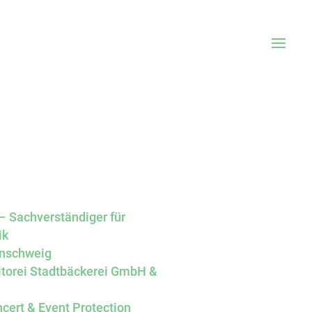
– Sachverständiger für
ik
nschweig
itorei Stadtbäckerei GmbH &
cert & Event Protection