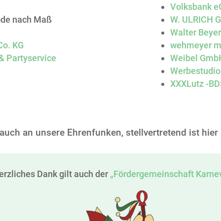
Volksbank e
ode nach Maß
W. ULRICH G
Walter Beye
Co. KG
wehmeyer m
& Partyservice
Weibel Gmb
Werbestudio
XXXLutz -BD
auch an unsere Ehrenfunken, stellvertretend ist hie
erzliches Dank gilt auch der
„
Fördergemeinschaft Karnev