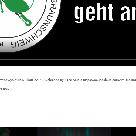
n https://youtu.be/-3koD-eZ-XI | Released by: Free Music https://soundcloud.com/fm_freem
der KVR