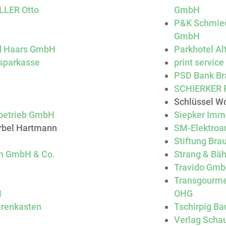
LLER Otto
GmbH
P&K Schmied
GmbH
rd Haars GmbH
Parkhotel A
sparkasse
print servi
PSD Bank Br
SCHIERKER 
Schlüssel Wo
ibetrieb GmbH
Siepker Imm
ärbel Hartmann
SM-Elektro
Stiftung Br
en GmbH & Co.
Strang & Bä
Travido Gm
Transgourme
H
OHG
arenkasten
Tschirpig 
Verlag Scha