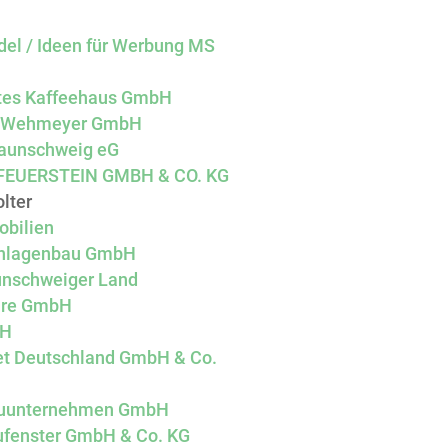
el / Ideen für Werbung MS
ltes Kaffeehaus GmbH
ce Wehmeyer GmbH
aunschweig eG
FEUERSTEIN GMBH & CO. KG
lter
obilien
anlagenbau GmbH
aunschweiger Land
hre GmbH
bH
t Deutschland GmbH & Co.
Bauunternehmen GmbH
ufenster GmbH & Co. KG