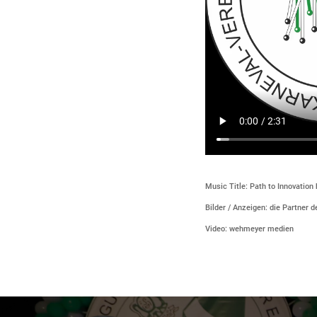
Music Title: Path to Innovatio
Bilder / Anzeigen: die Partner 
Video: wehmeyer medien