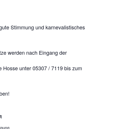
r gute Stimmung und karnevalistisches
lätze werden nach Eingang der
ie Hosse unter 05307 / 7119 bis zum
ben!
R
igung