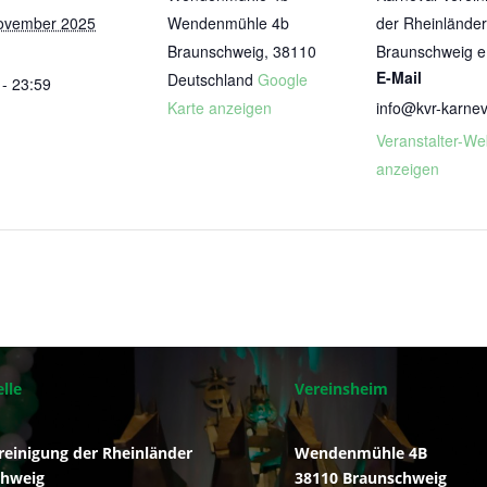
ovember 2025
Wendenmühle 4b
der Rheinlände
Braunschweig
,
38110
Braunschweig e
E-Mail
Deutschland
Google
 - 23:59
Karte anzeigen
info@kvr-karnev
Veranstalter-We
anzeigen
lle
Vereinsheim
reinigung der Rheinländer
Wendenmühle 4B
chweig
38110 Braunschweig