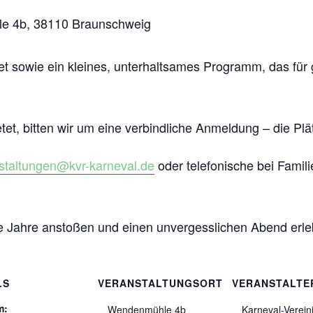
e 4b, 38110 Braunschweig
fet sowie ein kleines, unterhaltsames Programm, das fü
tet, bitten wir um eine verbindliche Anmeldung – die P
staltungen@kvr-karneval.de
oder telefonische bei Famil
e Jahre anstoßen und einen unvergesslichen Abend erle
LS
VERANSTALTUNGSORT
VERANSTALTE
m:
Wendenmühle 4b
Karneval-Verein