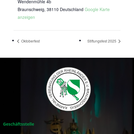
Wendenmühle 4b
Braunschweig
,
38110
Deutschland
Google Karte
anzeigen
Oktoberfest
Stiftungsfest 2025
Geschäftsstelle