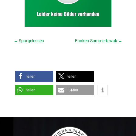
←
Spargelessen
Funken-Sommerbiwak
→
teilen
teilen
teilen
E-Mail