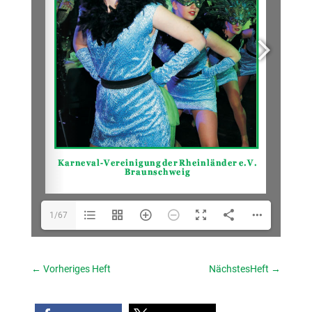
1/67
←
Vorheriges Heft
NächstesHeft
→