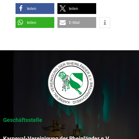
teilen
teilen
teilen
E-Mail
Geschäftsstelle
Karneval-Vereinigung der Rheinländer e.V.