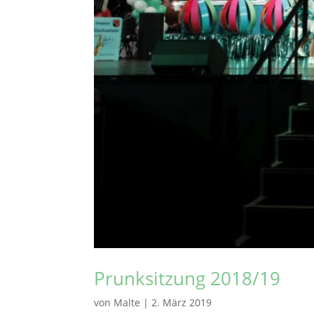
Prunksitzung 2018/19
von
Malte
|
2. März 2019