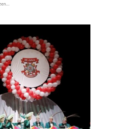
en...